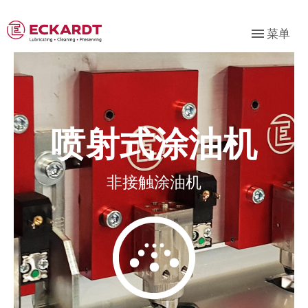
菜单
喷射式涂油机
非接触涂油机